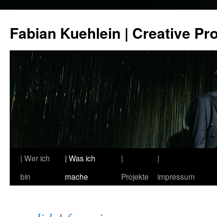
Zum
Inhalt
Fabian Kuehlein | Creative Pr
springen
| Wer ich
| Was ich
|
|
bin
mache
Projekte
impressum