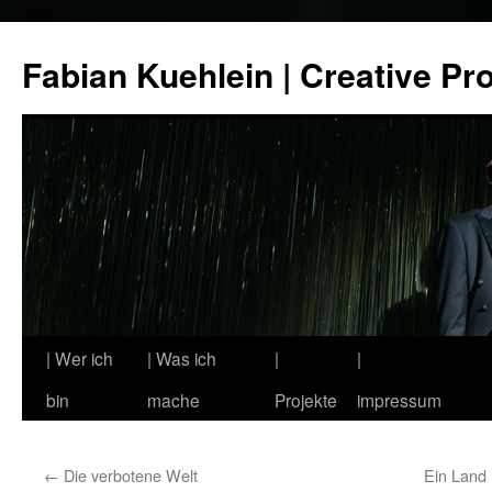
Zum
Inhalt
Fabian Kuehlein | Creative Pr
springen
| Wer ich
| Was ich
|
|
bin
mache
Projekte
impressum
←
Die verbotene Welt
Ein Land 