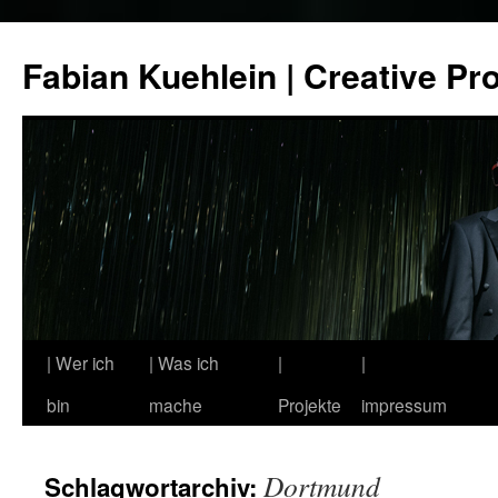
Zum
Inhalt
Fabian Kuehlein | Creative Pr
springen
| Wer ich
| Was ich
|
|
bin
mache
Projekte
impressum
Dortmund
Schlagwortarchiv: