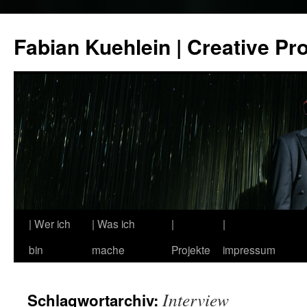
Zum
Inhalt
Fabian Kuehlein | Creative Pr
springen
| Wer ich
| Was ich
|
|
bin
mache
Projekte
impressum
Interview
Schlagwortarchiv: