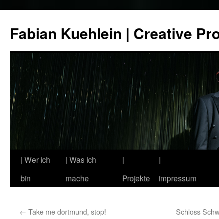
Zum
Inhalt
Fabian Kuehlein | Creative Pr
springen
| Wer ich
| Was ich
|
|
bin
mache
Projekte
impressum
←
Take me dortmund, stop!
Schloss Schw