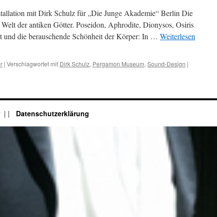
tallation mit Dirk Schulz für „Die Junge Akademie“ Berlin Die
e Welt der antiken Götter. Poseidon, Aphrodite, Dionysos, Osiris
lt und die berauschende Schönheit der Körper: In …
Weiterlesen
r
|
Verschlagwortet mit
Dirk Schulz
,
Pergamon Museum
,
Sound-Design
|
r
|
Datenschutzerklärung