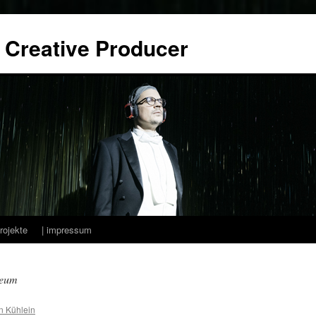
| Creative Producer
Projekte
| impressum
seum
n Kühlein