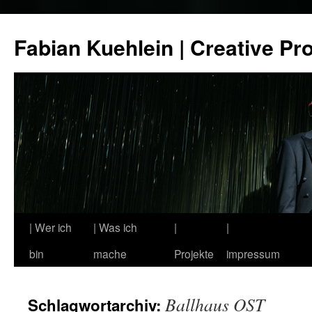
Zum
Inhalt
Fabian Kuehlein | Creative Pr
springen
| Wer ich
| Was ich
|
|
bin
mache
Projekte
impressum
Ballhaus OST
Schlagwortarchiv: