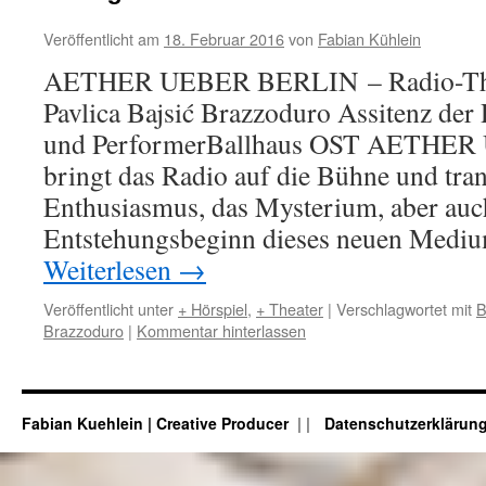
Veröffentlicht am
18. Februar 2016
von
Fabian Kühlein
AETHER UEBER BERLIN – Radio-The
Pavlica Bajsić Brazzoduro Assitenz der
und PerformerBallhaus OST AETHE
bringt das Radio auf die Bühne und tran
Enthusiasmus, das Mysterium, aber auc
Entstehungsbeginn dieses neuen Medi
Weiterlesen
→
Veröffentlicht unter
+ Hörspiel
,
+ Theater
|
Verschlagwortet mit
B
Brazzoduro
|
Kommentar hinterlassen
Fabian Kuehlein | Creative Producer
|
Datenschutzerklärun